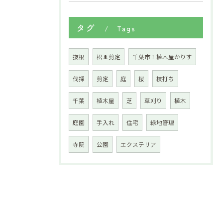
タグ
Tags
抜根
松🌲剪定
千葉市！植木屋かりす
伐採
剪定
庭
桜
枝打ち
千葉
植木屋
芝
草刈り
植木
庭園
手入れ
住宅
緑地管理
寺院
公園
エクステリア