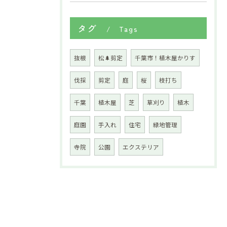
タグ
Tags
抜根
松🌲剪定
千葉市！植木屋かりす
伐採
剪定
庭
桜
枝打ち
千葉
植木屋
芝
草刈り
植木
庭園
手入れ
住宅
緑地管理
寺院
公園
エクステリア