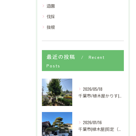
造園
伐採
抜根
最近の投稿
Recent
Posts
2026/05/18
千葉市/植木屋かりす|抜根
2026/01/16
千葉市|植木屋|剪定（刈好）