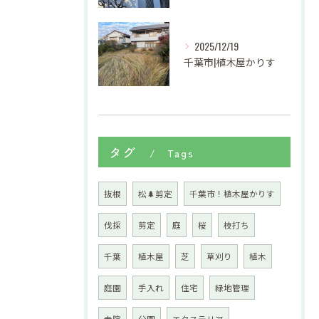
2025/12/19
千葉市|植木屋かりす
タグ
Tags
抜根
松🌲剪定
千葉市！植木屋かりす
伐採
剪定
庭
桜
枝打ち
千葉
植木屋
芝
草刈り
植木
庭園
手入れ
住宅
緑地管理
寺院
公園
エクステリア