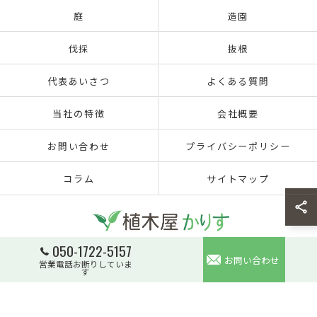
庭
造園
伐採
抜根
代表あいさつ
よくある質問
当社の特徴
会社概要
お問い合わせ
プライバシーポリシー
コラム
サイトマップ
050-1722-5157
お問い合わせ
営業電話お断りしていま
© 2026 千葉の植木屋なら合同会社KARISU ALL RIGHTS RESERVED.
す